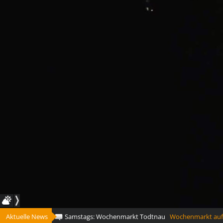
Aktuelle News
Samstags: Wochenmarkt Todtnau
Wochenmarkt auf d