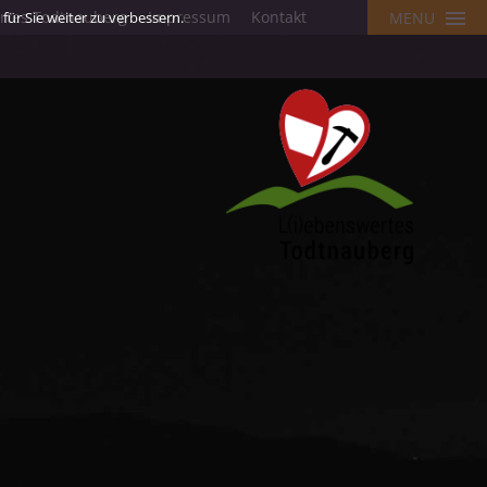
ertes Todtnauberg
Impressum
Kontakt
ür Sie weiter zu verbessern.
MENU